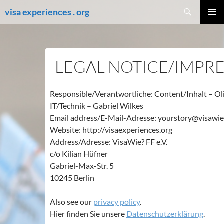
Skip
Search
visa experiences . org
to
PRIMAR
content
MENU
LEGAL NOTICE/IMPR
Responsible/Verantwortliche: Content/Inhalt – Oli
IT/Technik – Gabriel Wilkes
Email address/E-Mail-Adresse: yourstory@visawie
Website: http://visaexperiences.org
Address/Adresse: VisaWie? FF e.V.
c/o Kilian Hüfner
Gabriel-Max-Str. 5
10245 Berlin
Also see our
privacy policy
.
Hier finden Sie unsere
Datenschutzerklärung
.