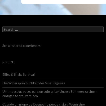
Search
for:
See all shared experiences
RECENT
Ellies & Shaks Survival
Die Widersprüchlichkeit des Visa-Regimes
Unir nuestras voces para un solo grito/ Unsere Stimmen zu einem
einzigen Schrei vereinen
Cuando un grupo de jóvenes no puede viajar/ Wenn eine