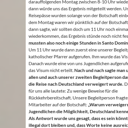
darauffolgenden Montag zwischen 8-10 Uhr wied
dann würde uns das Ergebnis mitgeteilt werden. U
Reisepässe wurden solange von der Botschaft einb
dem Montag waren wir pünktlich auf der Botschaf
dann sagte, wir sollten doch um 11 Uhr noch einma
wiederkommen, das Ergebnis stünde noch nicht fes
mussten also noch einige Stunden in Santo Domi
Um 11 Uhr wurde dann zuerst eine unserer Begleit
katholischer Pfarrer aufgerufen. Ihm wurde das Vis
Danach wurde eine von uns Jugendlichen aufgerufe
das Visum nicht erteilt.
Nach und nach sagte man u
allen und auch unserer zweiten Begleitperson da
die Reise nach Deutschland verweigert wurde.
D
für uns alle lautete: Zu wenige Beweise für die
Rückkehrbereitschaft. Unsere Begleitperson fragte
Mitarbeiter auf der Botschaft:
„Warum verweigern
Jugendlichen die Möglichkeit, Deutschland kenn
Als Antwort wurde uns gesagt, dass es sein könnt
illegal dort bleiben und, dass Worte keine ausre