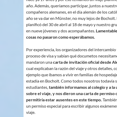
año. Además, queríamos participar, juntos a nuestr
compañeros alemanes, en el día alemán de los catól
año se va dar en Münster, no muy lejos de Bocholt. E
planificó del 30 de abril al 18 de mayo y nuestro gr
en nueve jóvenes y dos acompañantes.
Lamentable
cosas no pasaron como esperábamos.
Por experiencia, los organizadores del intercambio 
proceso de visa y sabían qué documetos necesitam
mandaron una
carta de invitación oficial desde A
cual explicaban la razón del viaje y otros detalles, 
ejemplo que íbamos a vivir en familias de hospedaj
estadía en Bocholt. Como todos nosotros todavía
estudiantes,
también informamos al colegio y a la 
sobre el viaje, y nos dieron una carta de permiso o
permitiría estar ausentes en este tiempo.
También
un permiso especial para escribir algunos exámenes
viaje.