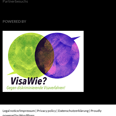
Partnerbesuchs
POWERED BY
Legal notice/Impressum
|
Privacy policy
|
Datenschutzerklärung
|
Proudly
powered by WordPress