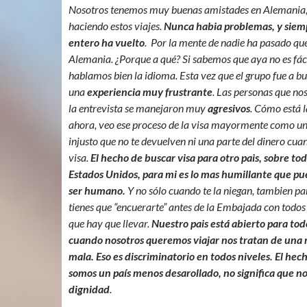
Nosotros tenemos muy buenas amistades en Alemania
haciendo estos viajes.
Nunca habia problemas, y siemp
entero ha vuelto
. Por la mente de nadie ha pasado qu
Alemania. ¿Porque a qué? Si sabemos que aya no es fáci
hablamos bien la idioma. Esta vez que el grupo fue a bus
una
experiencia muy frustrante
. Las personas que no
la entrevista se manejaron muy
agresivos
. Cómo está l
ahora, veo ese proceso de la visa mayormente como u
injusto que no te devuelven ni una parte del dinero cuan
visa.
El hecho de buscar visa para otro pais, sobre to
Estados Unidos, para mi es lo mas humillante que pu
ser humano.
Y no sólo cuando te la niegan, tambien pa
tienes que “encuerarte” antes de la Embajada con todo
que hay que llevar.
Nuestro pais está abierto para tod
cuando nosotros queremos viajar nos tratan de una
mala. Eso es discriminatorio en todos niveles. El hec
somos un país menos desarollado, no significa que 
dignidad
.