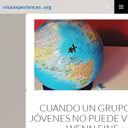
Skip
Search
visa experiences . org
to
PRIMAR
content
MENU
CUANDO UN GRUPO
JÓVENES NO PUEDE V