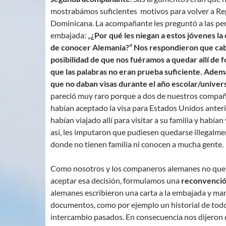
mostrabámos suficientes motivos para volver a Re
Dominicana. La acompañante les preguntó a las per
embajada: „
¿Por qué les niegan a estos jóvenes la
de conocer Alemania?” Nos respondieron que cabí
posibilidad de que nos fuéramos a quedar allí de f
que las palabras no eran prueba suficiente. Ademá
que no daban visas durante el año escolar/univers
pareció muy raro porque a dos de nuestros compañ
habían aceptado la visa para Estados Unidos anter
habían viajado allí para visitar a su familia y habían
asi, les imputaron que pudiesen quedarse illegalme
donde no tienen familia ni conocen a mucha gente.
Como nosotros y los companeros alemanes no qu
aceptar esa decisión, formulamos una
reconvenció
alemanes escribieron una carta a la embajada y m
documentos, como por ejemplo un historial de todos
intercambio pasados. En consecuencia nos dijeron 