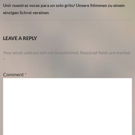
Unir nuestras voces para un solo grito/ Unsere Stimmen zu einem
einzigen Schrei vereinen
LEAVE A REPLY
Your email address will not be published.
Required fields are marked
*
Comment
*