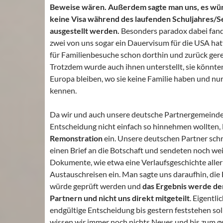
Beweise wären. Außerdem sagte man uns, es wür
keine Visa während des laufenden Schuljahres/
ausgestellt werden.
Besonders paradox dabei fand
zwei von uns sogar ein Dauervisum für die USA ha
für Familienbesuche schon dorthin und zurück gere
Trotzdem wurde auch ihnen unterstellt, sie könnten 
Europa bleiben, wo sie keine Familie haben und nu
kennen.
Da wir und auch unsere deutsche Partnergemeinde
Entscheidung nicht einfach so hinnehmen wollten, 
Remonstration
ein. Unsere deutschen Partner sch
einen Brief an die Botschaft und sendeten noch we
Dokumente, wie etwa eine Verlaufsgeschichte alle
Austauschreisen ein. Man sagte uns daraufhin, die
würde geprüft werden und
das Ergebnis werde de
Partnern und nicht uns direkt mitgeteilt
. Eigentli
endgültige Entscheidung bis gestern feststehen soll
wissen wir immer noch nichts Neues und bis zum g