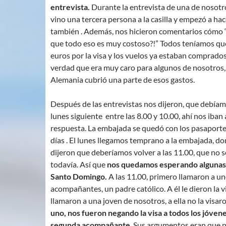
entrevista.
Durante la entrevista de una de nosotr
vino una tercera persona a la casilla y empezó a ha
también . Además, nos hicieron comentarios cómo 
que todo eso es muy costoso?!” Todos teníamos qu
euros por la visa y los vuelos ya estaban comprado
verdad que era muy caro para algunos de nosotros, 
Alemania cubrió una parte de esos gastos.
Después de las entrevistas nos dijeron, que debíam
lunes siguiente entre las 8.00 y 10.00, ahí nos iban 
respuesta. La embajada se quedó con los pasaport
días . El lunes llegamos temprano a la embajada, d
dijeron que deberíamos volver a las 11.00, que no s
todavía. Así que
nos quedamos esperando algunas
Santo Domingo.
A las 11.00, primero llamaron a un
acompañantes, un padre católico. A él le dieron la 
llamaron a una joven de nosotros, a ella no la visar
uno, nos fueron negando la visa a todos los jóvenes
segunda acompañante
. Sus argumentos eran que 