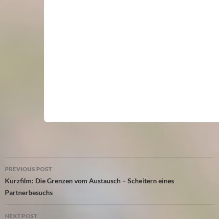
Post
PREVIOUS POST
navigation
Kurzfilm: Die Grenzen vom Austausch – Scheitern eines
Partnerbesuchs
NEXT POST