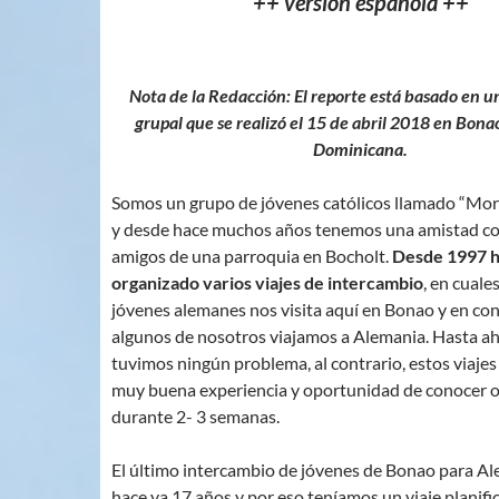
++ versión española ++
Nota de la Redacción: El reporte está basado en u
grupal que se realizó el 15 de abril
2018 en Bonao
Dominicana.
Somos un grupo de jóvenes católicos llamado “Mor
y desde hace muchos años tenemos una amistad con
amigos de una parroquia en Bocholt.
Desde 1997 
organizado varios viajes de intercambio
, en cuale
jóvenes alemanes nos visita aquí en Bonao y en con
algunos de nosotros viajamos a Alemania. Hasta a
tuvimos ningún problema, al contrario, estos viaje
muy buena experiencia y oportunidad de conocer o
durante 2- 3 semanas.
El último intercambio de jóvenes de Bonao para Al
hace ya 17 años y por eso teníamos un viaje planifi