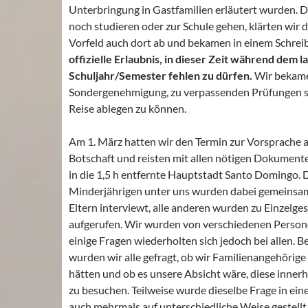
Unterbringung in Gastfamilien erläutert wurden. D
noch studieren oder zur Schule gehen, klärten wir d
Vorfeld auch dort ab und bekamen in einem Schrei
offizielle Erlaubnis, in dieser Zeit während dem 
Schuljahr/Semester fehlen zu dürfen.
Wir bekame
Sondergenehmigung, zu verpassenden Prüfungen s
Reise ablegen zu können.
Am 1. März hatten wir den Termin zur Vorsprache a
Botschaft und reisten mit allen nötigen Dokument
in die 1,5 h entfernte Hauptstadt Santo Domingo. 
Minderjährigen unter uns wurden dabei gemeinsam
Eltern interviewt, alle anderen wurden zu Einzelge
aufgerufen. Wir wurden von verschiedenen Persone
einige Fragen wiederholten sich jedoch bei allen. B
wurden wir alle gefragt, ob wir Familienangehörige
hätten und ob es unsere Absicht wäre, diese innerh
zu besuchen. Teilweise wurde dieselbe Frage in ei
auch mehrmals auf unterschiedliche Weise gestellt,